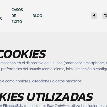
CASOS
F
I
DE
BLOG
a
n
S
c
s
ÉXITO
e
t
b
a
o
g
o
r
k
a
-
f
 COOKIES
acenan en el dispositivo del usuario (ordenador, smartphone, tab
 preferencias del usuario (como idioma, inicio de sesión o confi
ble como nombres, direcciones o datos bancarios.
OKIES UTILIZADAS
r Fitness S.L.
(en adelante,
), utiliza las siguientes
Baix Training