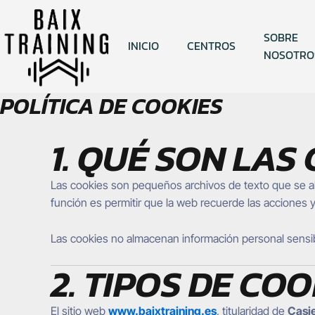
Ir
al
SOBRE
contenido
INICIO
CENTROS
NOSOTRO
POLÍTICA DE COOKIES
1. QUÉ SON LAS
Las cookies son pequeños archivos de texto que se alm
función es permitir que la web recuerde las acciones y
Las cookies no almacenan información personal sensi
2. TIPOS DE CO
El sitio web
www.baixtraining.es
, titularidad de
Casie