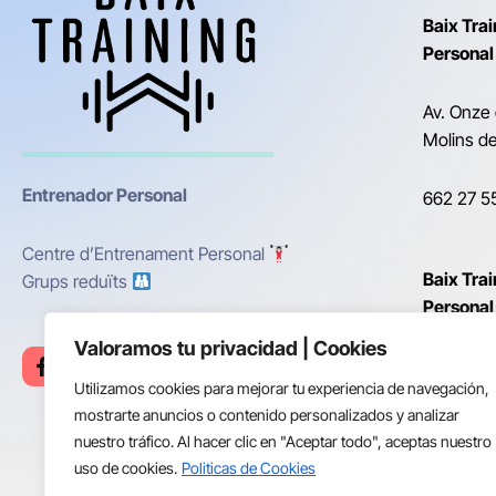
Baix Tra
Personal
Av. Onze
Molins de
Entrenador Personal
662 27 5
Centre d’Entrenament Personal
Baix Tra
Grups reduïts
Personal
Horts
Valoramos tu privacidad | Cookies
F
I
Y
a
n
o
Utilizamos cookies para mejorar tu experiencia de navegación,
Carrer de
c
s
u
e
t
t
mostrarte anuncios o contenido personalizados y analizar
Vicenç de
b
a
u
nuestro tráfico. Al hacer clic en "Aceptar todo", aceptas nuestro
o
g
b
uso de cookies.
Politicas de Cookies
o
r
e
656 80 3
k
a