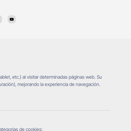
Y
o
u
t
u
b
e
m
let, etc.) al visitar determinadas páginas web. Su
guración), mejorando la experiencia de navegación.
 categorías de cookies: